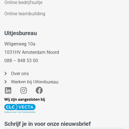
Online bedrijfsuitje
Online teambuilding
Uitjesbureau
Wilgenweg 10a
1031HV Amsterdam Noord
088 – 848 53 00
Over ons
Werken bij Uitjesbureau
L
I
F
i
n
a
n
s
c
k
t
e
e
a
b
Schrijf je in voor onze nieuwsbrief
d
g
o