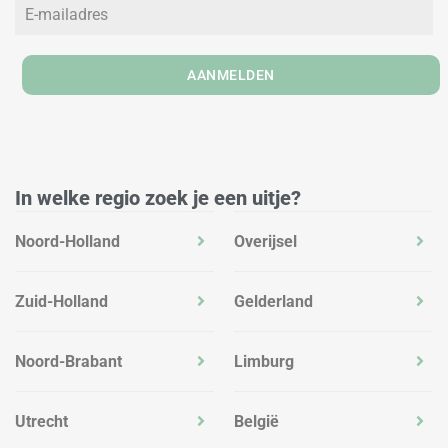
i
r
o
n
a
k
m
AANMELDEN
In welke regio zoek je een uitje?
Noord-Holland
Overijsel
Zuid-Holland
Gelderland
Noord-Brabant
Limburg
Utrecht
België