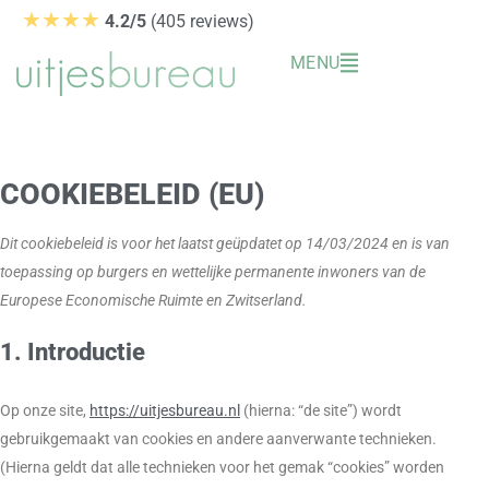
Ga
★★★★
4.2/5
(405 reviews)
naar
MENU
de
inhoud
Consent
Consent
Consent
Consent
Consent
Statist
Market
to
to
to
to
to
service
service
service
service
service
COOKIEBELEID (EU)
elementor
wordpress
woocomm
google-
diversen
recaptcha
Dit cookiebeleid is voor het laatst geüpdatet op 14/03/2024 en is van
toepassing op burgers en wettelijke permanente inwoners van de
Europese Economische Ruimte en Zwitserland.
1. Introductie
Op onze site,
https://uitjesbureau.nl
(hierna: “de site”) wordt
gebruikgemaakt van cookies en andere aanverwante technieken.
(Hierna geldt dat alle technieken voor het gemak “cookies” worden