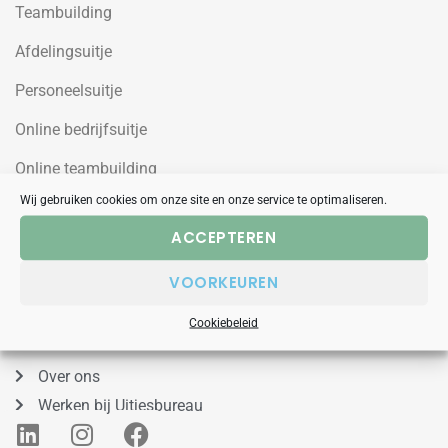
Teambuilding
Afdelingsuitje
Personeelsuitje
Online bedrijfsuitje
Online teambuilding
Wij gebruiken cookies om onze site en onze service te optimaliseren.
Uitjesbureau
ACCEPTEREN
Wilgenweg 10a
VOORKEUREN
1031HV Amsterdam Noord
Cookiebeleid
088 – 848 53 00
Over ons
Werken bij Uitjesbureau
L
I
F