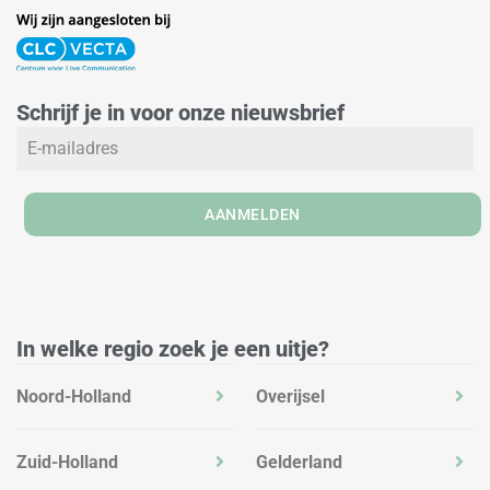
i
n
a
n
s
c
k
t
e
e
a
b
Schrijf je in voor onze nieuwsbrief
d
g
o
i
r
o
n
a
k
m
AANMELDEN
In welke regio zoek je een uitje?
Noord-Holland
Overijsel
Zuid-Holland
Gelderland