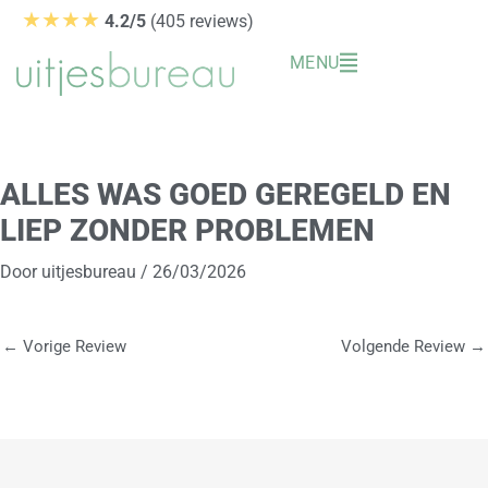
Ga
★★★★
4.2/5
(405 reviews)
naar
MENU
de
inhoud
ALLES WAS GOED GEREGELD EN
LIEP ZONDER PROBLEMEN
Door
uitjesbureau
/
26/03/2026
←
Vorige Review
Volgende Review
→