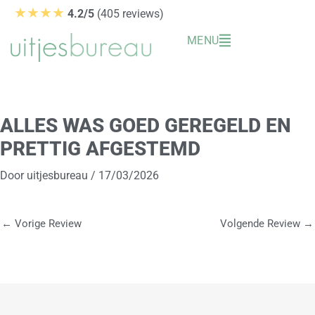
Ga
★★★★
4.2/5
(405 reviews)
naar
MENU
de
inhoud
ALLES WAS GOED GEREGELD EN
PRETTIG AFGESTEMD
Door
uitjesbureau
/
17/03/2026
←
Vorige Review
Volgende Review
→