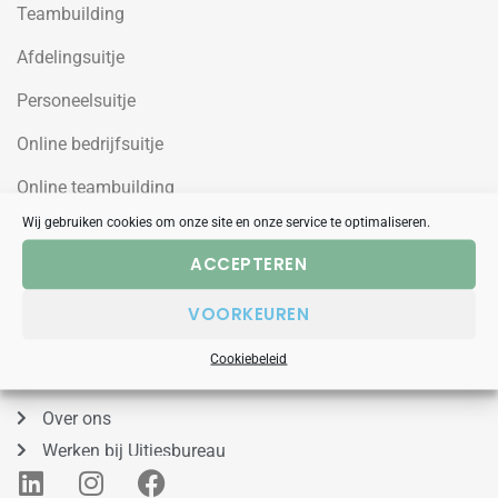
Teambuilding
Afdelingsuitje
Personeelsuitje
Online bedrijfsuitje
Online teambuilding
Wij gebruiken cookies om onze site en onze service te optimaliseren.
Uitjesbureau
ACCEPTEREN
Wilgenweg 10a
VOORKEUREN
1031HV Amsterdam Noord
Cookiebeleid
088 – 848 53 00
Over ons
Werken bij Uitjesbureau
L
I
F