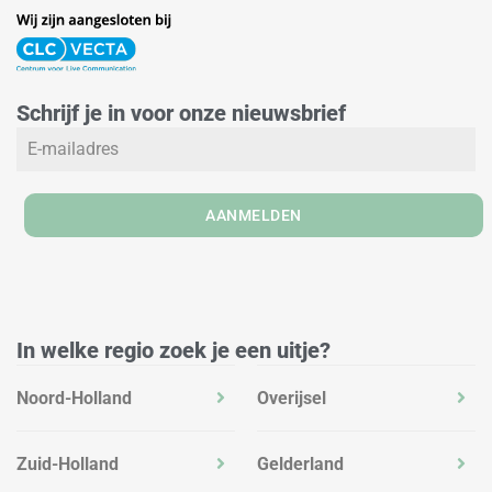
i
n
a
n
s
c
k
t
e
e
a
b
Schrijf je in voor onze nieuwsbrief
d
g
o
i
r
o
n
a
k
m
AANMELDEN
In welke regio zoek je een uitje?
Noord-Holland
Overijsel
Zuid-Holland
Gelderland