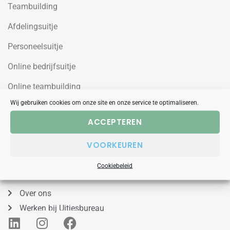
Teambuilding
Afdelingsuitje
Personeelsuitje
Online bedrijfsuitje
Online teambuilding
Wij gebruiken cookies om onze site en onze service te optimaliseren.
Uitjesbureau
ACCEPTEREN
Wilgenweg 10a
VOORKEUREN
1031HV Amsterdam Noord
Cookiebeleid
088 – 848 53 00
Over ons
Werken bij Uitjesbureau
L
I
F