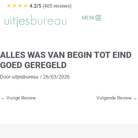
Ga
★★★★
4.2/5
(405 reviews)
naar
MENU
de
inhoud
ALLES WAS VAN BEGIN TOT EIND
GOED GEREGELD
Door
uitjesbureau
/
26/03/2026
←
Vorige Review
Volgende Review
→