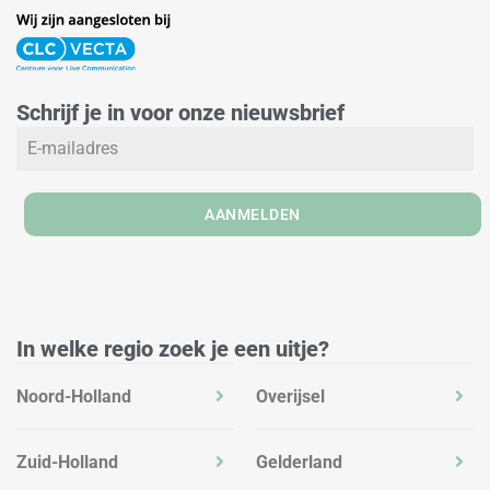
i
n
a
n
s
c
k
t
e
e
a
b
Schrijf je in voor onze nieuwsbrief
d
g
o
i
r
o
n
a
k
m
AANMELDEN
In welke regio zoek je een uitje?
Noord-Holland
Overijsel
Zuid-Holland
Gelderland