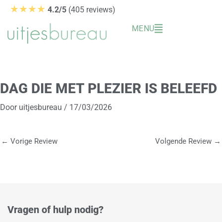
Ga
★★★★
4.2/5
(405 reviews)
naar
MENU
de
inhoud
DAG DIE MET PLEZIER IS BELEEFD
Door
uitjesbureau
/
17/03/2026
←
Vorige Review
Volgende Review
→
Vragen of hulp nodig?