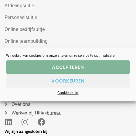
Afdelingsuitje
Personeelsuitje
Online bedrijfsuitje
Online teambuilding
Wij gebruiken cookies om onze site en onze service te optimaliseren.
Uitjesbureau
ACCEPTEREN
Wilgenweg 10a
VOORKEUREN
1031HV Amsterdam Noord
088 – 848 53 00
Cookiebeleid
Over ons
Werken bij Uitjesbureau
L
I
F
i
n
a