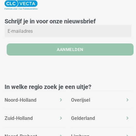
n
s
c
k
t
e
e
a
b
Schrijf je in voor onze nieuwsbrief
d
g
o
i
r
o
n
a
k
m
AANMELDEN
In welke regio zoek je een uitje?
Noord-Holland
Overijsel
Zuid-Holland
Gelderland