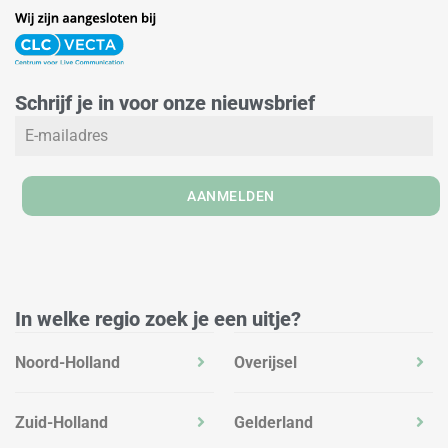
i
n
a
n
s
c
k
t
e
e
a
b
Schrijf je in voor onze nieuwsbrief
d
g
o
i
r
o
n
a
k
m
AANMELDEN
In welke regio zoek je een uitje?
Noord-Holland
Overijsel
Zuid-Holland
Gelderland