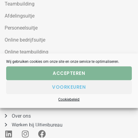
Teambuilding
Afdelingsuitje
Personeelsuitje
Online bedrijfsuitje
Online teambuilding
Wij gebruiken cookies om onze site en onze service te optimaliseren.
Uitjesbureau
ACCEPTEREN
Wilgenweg 10a
VOORKEUREN
1031HV Amsterdam Noord
Cookiebeleid
088 – 848 53 00
Over ons
Werken bij Uitjesbureau
L
I
F