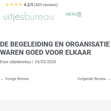
Ga
★★★★
4.2/5
(405 reviews)
naar
MENU
de
inhoud
DE BEGELEIDING EN ORGANISATIE
WAREN GOED VOOR ELKAAR
Door
uitjesbureau
/
24/03/2026
←
Vorige Review
Volgende Review
→