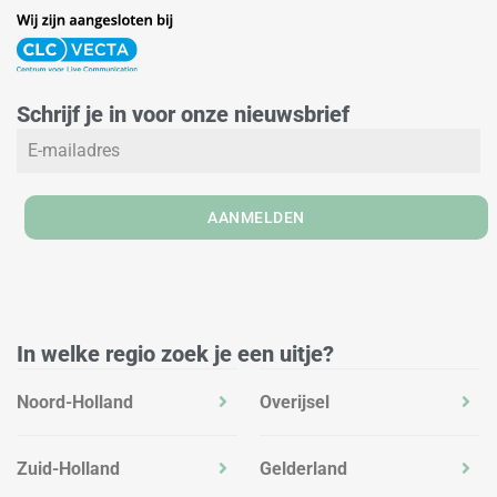
i
n
a
n
s
c
k
t
e
e
a
b
Schrijf je in voor onze nieuwsbrief
d
g
o
i
r
o
n
a
k
m
AANMELDEN
In welke regio zoek je een uitje?
Noord-Holland
Overijsel
Zuid-Holland
Gelderland