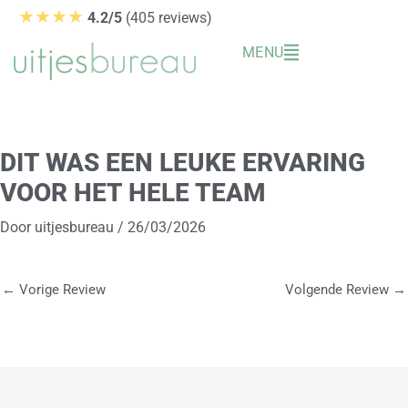
Ga
★★★★
4.2/5
(405 reviews)
naar
MENU
de
inhoud
DIT WAS EEN LEUKE ERVARING
VOOR HET HELE TEAM
Door
uitjesbureau
/
26/03/2026
←
Vorige Review
Volgende Review
→