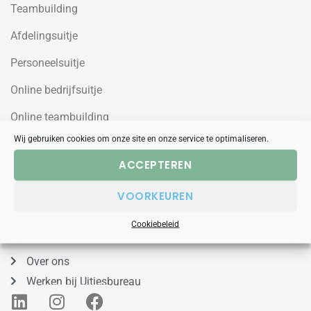
Teambuilding
Afdelingsuitje
Personeelsuitje
Online bedrijfsuitje
Online teambuilding
Wij gebruiken cookies om onze site en onze service te optimaliseren.
Uitjesbureau
ACCEPTEREN
Wilgenweg 10a
VOORKEUREN
1031HV Amsterdam Noord
Cookiebeleid
088 – 848 53 00
Over ons
Werken bij Uitjesbureau
L
I
F