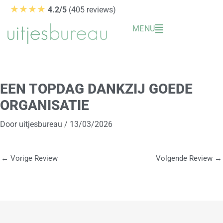
Ga
★★★★
4.2/5
(405 reviews)
naar
MENU
de
inhoud
EEN TOPDAG DANKZIJ GOEDE
ORGANISATIE
Door
uitjesbureau
/
13/03/2026
←
Vorige Review
Volgende Review
→