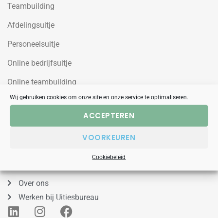
Teambuilding
Afdelingsuitje
Personeelsuitje
Online bedrijfsuitje
Online teambuilding
Wij gebruiken cookies om onze site en onze service te optimaliseren.
Uitjesbureau
ACCEPTEREN
Wilgenweg 10a
VOORKEUREN
1031HV Amsterdam Noord
Cookiebeleid
088 – 848 53 00
Over ons
Werken bij Uitjesbureau
L
I
F