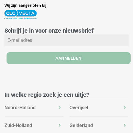
i
n
a
n
s
c
k
t
e
e
a
b
Schrijf je in voor onze nieuwsbrief
d
g
o
i
r
o
n
a
k
m
AANMELDEN
In welke regio zoek je een uitje?
Noord-Holland
Overijsel
Zuid-Holland
Gelderland