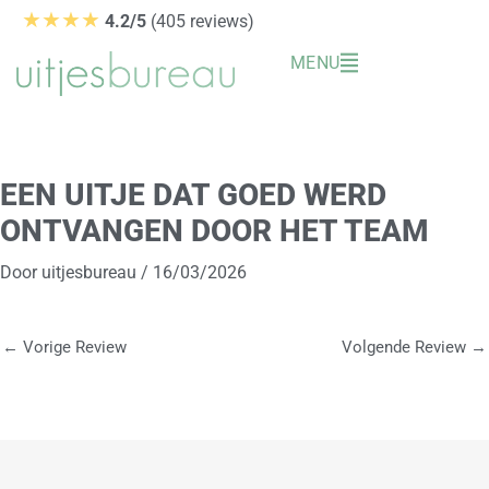
Ga
★★★★
4.2/5
(405 reviews)
naar
MENU
de
inhoud
EEN UITJE DAT GOED WERD
ONTVANGEN DOOR HET TEAM
Door
uitjesbureau
/
16/03/2026
←
Vorige Review
Volgende Review
→