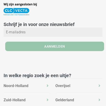
i
n
a
n
s
c
k
t
e
e
a
b
Schrijf je in voor onze nieuwsbrief
d
g
o
i
r
o
n
a
k
m
AANMELDEN
In welke regio zoek je een uitje?
Noord-Holland
Overijsel
Zuid-Holland
Gelderland