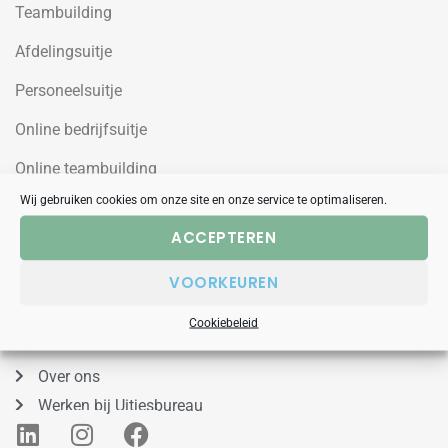
Teambuilding
Afdelingsuitje
Personeelsuitje
Online bedrijfsuitje
Online teambuilding
Wij gebruiken cookies om onze site en onze service te optimaliseren.
Uitjesbureau
ACCEPTEREN
Wilgenweg 10a
VOORKEUREN
1031HV Amsterdam Noord
Cookiebeleid
088 – 848 53 00
Over ons
Werken bij Uitjesbureau
L
I
F