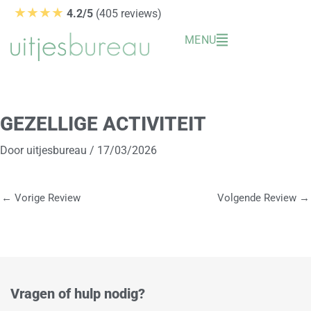
Ga
★★★★
4.2/5
(405 reviews)
naar
MENU
de
inhoud
GEZELLIGE ACTIVITEIT
Door
uitjesbureau
/
17/03/2026
←
Vorige Review
Volgende Review
→
Vragen of hulp nodig?