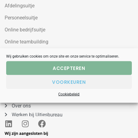
Afdelingsuitje
Personeelsuitje
Online bedrijfsuitje
Online teambuilding
Wij gebruiken cookies om onze site en onze service te optimaliseren.
Uitjesbureau
ACCEPTEREN
Wilgenweg 10a
VOORKEUREN
1031HV Amsterdam Noord
088 – 848 53 00
Cookiebeleid
Over ons
Werken bij Uitjesbureau
L
I
F
i
n
a