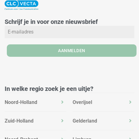
n
s
c
k
t
e
e
a
b
Schrijf je in voor onze nieuwsbrief
d
g
o
i
r
o
n
a
k
m
AANMELDEN
In welke regio zoek je een uitje?
Noord-Holland
Overijsel
Zuid-Holland
Gelderland