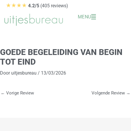
Ga
★★★★
4.2/5
(405 reviews)
naar
MENU
de
inhoud
GOEDE BEGELEIDING VAN BEGIN
TOT EIND
Door
uitjesbureau
/
13/03/2026
←
Vorige Review
Volgende Review
→