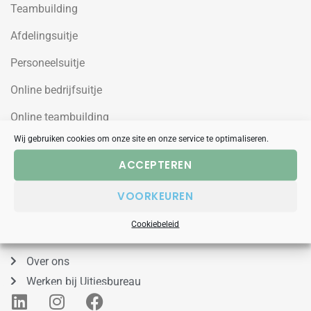
Teambuilding
Afdelingsuitje
Personeelsuitje
Online bedrijfsuitje
Online teambuilding
Wij gebruiken cookies om onze site en onze service te optimaliseren.
Uitjesbureau
ACCEPTEREN
Wilgenweg 10a
VOORKEUREN
1031HV Amsterdam Noord
Cookiebeleid
088 – 848 53 00
Over ons
Werken bij Uitjesbureau
L
I
F