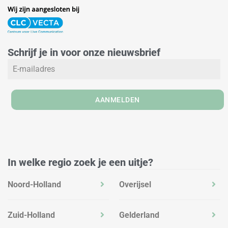
i
n
a
n
s
c
k
t
e
e
a
b
Schrijf je in voor onze nieuwsbrief
d
g
o
i
r
o
n
a
k
m
AANMELDEN
In welke regio zoek je een uitje?
Noord-Holland
Overijsel
Zuid-Holland
Gelderland