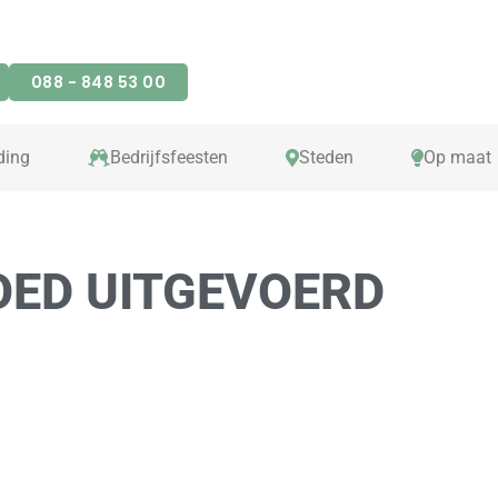
088 - 848 53 00
ding
Bedrijfsfeesten
Steden
Op maat
OED UITGEVOERD