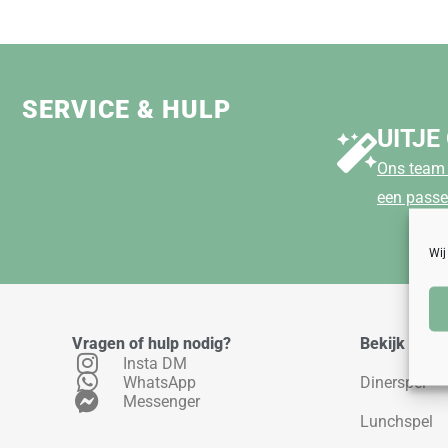
SERVICE & HULP
UITJE
Ons team 
een passe
Wij
Vragen of hulp nodig?
Bekijk ons 
Insta DM
WhatsApp
Dinerspel
Messenger
Lunchspel