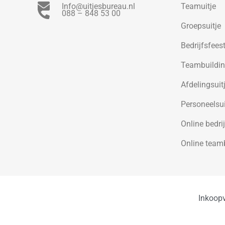
Info@uitjesbureau.nl
Teamuitje
088 – 848 53 00
Groepsuitje
Bedrijfsfees
Teambuildi
Afdelingsuit
Personeelsui
Online bedrij
Online team
Inkoop