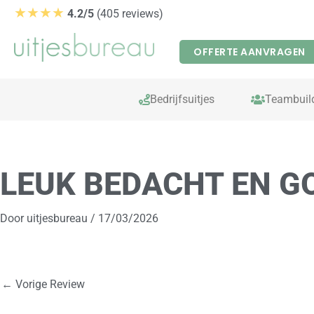
Ga
★★★★
4.2/5
(405 reviews)
naar
de
OFFERTE AANVRAGEN
inhoud
Bedrijfsuitjes
Teambuil
LEUK BEDACHT EN G
Door
uitjesbureau
/
17/03/2026
←
Vorige Review