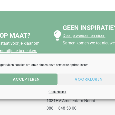
GEEN INSPIRATIE
 OP MAAT?
Deel je wensen en eisen,
Samen komen we tot nieuwe 
staat voor je klaar om
nd uitje te bedenken.
 gebruiken cookies om onze site en onze service te optimaliseren.
ACCEPTEREN
VOORKEUREN
aanbod
Uitjesbureau
Cookiebeleid
Wilgenweg 10a
1031HV Amsterdam Noord
088 – 848 53 00