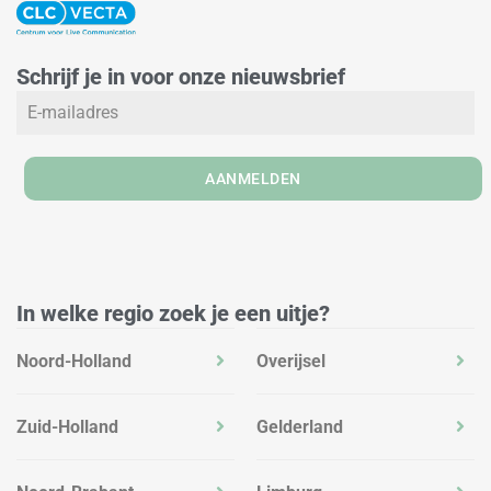
n
s
c
k
t
e
e
a
b
Schrijf je in voor onze nieuwsbrief
d
g
o
i
r
o
n
a
k
m
AANMELDEN
In welke regio zoek je een uitje?
Noord-Holland
Overijsel
Zuid-Holland
Gelderland