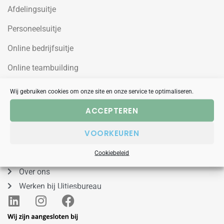
Afdelingsuitje
Personeelsuitje
Online bedrijfsuitje
Online teambuilding
Wij gebruiken cookies om onze site en onze service te optimaliseren.
Uitjesbureau
ACCEPTEREN
Wilgenweg 10a
VOORKEUREN
1031HV Amsterdam Noord
088 – 848 53 00
Cookiebeleid
Over ons
Werken bij Uitjesbureau
L
I
F
i
n
a