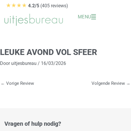
Ga
★★★★
4.2/5
(405 reviews)
naar
MENU
de
inhoud
LEUKE AVOND VOL SFEER
Door
uitjesbureau
/
16/03/2026
←
Vorige Review
Volgende Review
→
Vragen of hulp nodig?