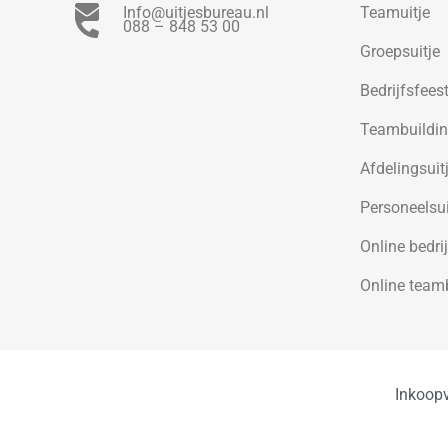
Info@uitjesbureau.nl
Teamuitje
088 – 848 53 00
Groepsuitje
Bedrijfsfees
Teambuildi
Afdelingsuit
Personeelsui
Online bedrij
Online team
Inkoop