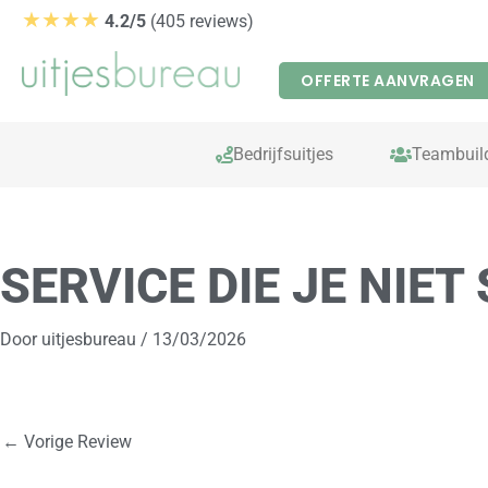
Ga
★★★★
4.2/5
(405 reviews)
naar
de
OFFERTE AANVRAGEN
inhoud
Bedrijfsuitjes
Teambuil
SERVICE DIE JE NIET
Door
uitjesbureau
/
13/03/2026
←
Vorige Review