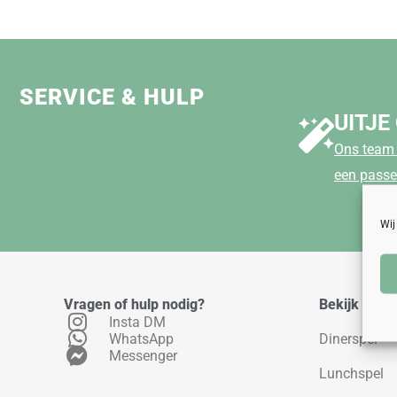
SERVICE & HULP
UITJE
Ons team 
een passe
Wij
Vragen of hulp nodig?
Bekijk ons 
Insta DM
WhatsApp
Dinerspel
Messenger
Lunchspel