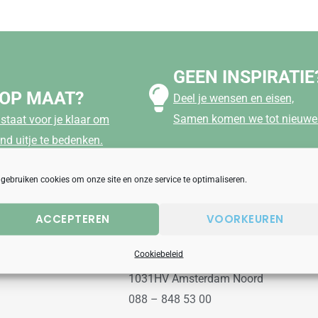
GEEN INSPIRATIE
 OP MAAT?
Deel je wensen en eisen,
Samen komen we tot nieuwe 
staat voor je klaar om
nd uitje te bedenken.
 gebruiken cookies om onze site en onze service te optimaliseren.
ACCEPTEREN
VOORKEUREN
aanbod
Uitjesbureau
Cookiebeleid
Wilgenweg 10a
1031HV Amsterdam Noord
088 – 848 53 00