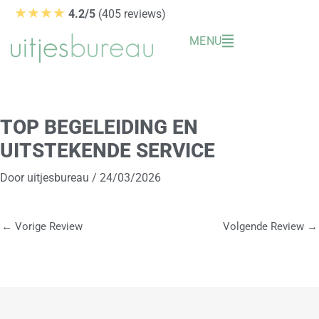
Ga
★★★★
4.2/5
(405 reviews)
naar
MENU
de
inhoud
TOP BEGELEIDING EN
UITSTEKENDE SERVICE
Door
uitjesbureau
/
24/03/2026
←
Vorige Review
Volgende Review
→