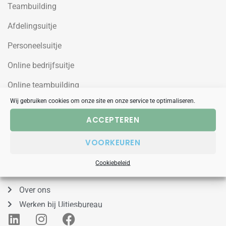
Teambuilding
Afdelingsuitje
Personeelsuitje
Online bedrijfsuitje
Online teambuilding
Wij gebruiken cookies om onze site en onze service te optimaliseren.
Uitjesbureau
ACCEPTEREN
Wilgenweg 10a
VOORKEUREN
1031HV Amsterdam Noord
Cookiebeleid
088 – 848 53 00
Over ons
Werken bij Uitjesbureau
L
I
F