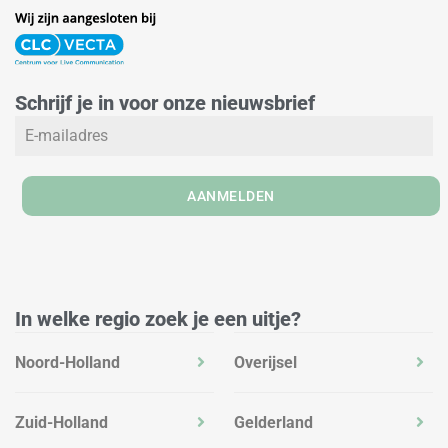
i
n
a
n
s
c
k
t
e
e
a
b
Schrijf je in voor onze nieuwsbrief
d
g
o
i
r
o
n
a
k
m
AANMELDEN
In welke regio zoek je een uitje?
Noord-Holland
Overijsel
Zuid-Holland
Gelderland