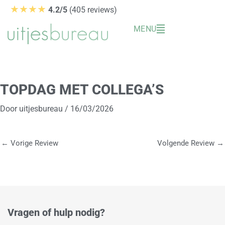
Ga
★★★★
4.2/5
(405 reviews)
naar
MENU
de
inhoud
TOPDAG MET COLLEGA’S
Door
uitjesbureau
/
16/03/2026
←
Vorige Review
Volgende Review
→
Vragen of hulp nodig?