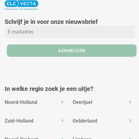
n
s
c
k
t
e
e
a
b
Schrijf je in voor onze nieuwsbrief
d
g
o
i
r
o
n
a
k
m
AANMELDEN
In welke regio zoek je een uitje?
Noord-Holland
Overijsel
Zuid-Holland
Gelderland