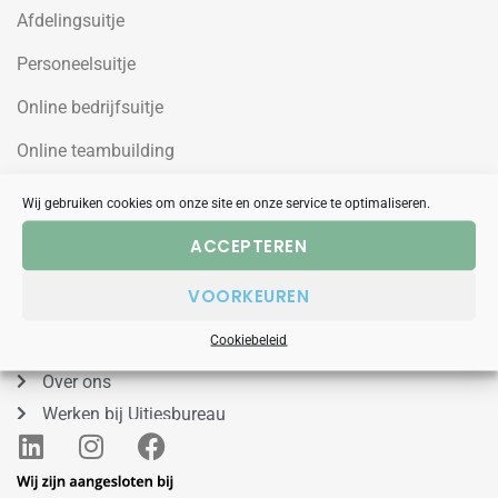
Afdelingsuitje
Personeelsuitje
Online bedrijfsuitje
Online teambuilding
Wij gebruiken cookies om onze site en onze service te optimaliseren.
Uitjesbureau
ACCEPTEREN
Wilgenweg 10a
VOORKEUREN
1031HV Amsterdam Noord
088 – 848 53 00
Cookiebeleid
Over ons
Werken bij Uitjesbureau
L
I
F
i
n
a