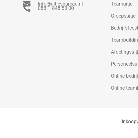
Info@uitjesbureau.nl
Teamuitje
088 – 848 53 00
Groepsuitje
Bedrijfsfees
Teambuildi
Afdelingsuit
Personeelsui
Online bedrij
Online team
Inkoop