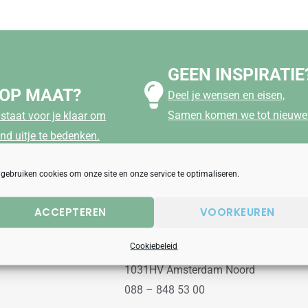
GEEN INSPIRATIE
 OP MAAT?
Deel je wensen en eisen,
Samen komen we tot nieuwe 
staat voor je klaar om
nd uitje te bedenken.
 gebruiken cookies om onze site en onze service te optimaliseren.
ACCEPTEREN
VOORKEUREN
aanbod
Uitjesbureau
Cookiebeleid
Wilgenweg 10a
1031HV Amsterdam Noord
088 – 848 53 00