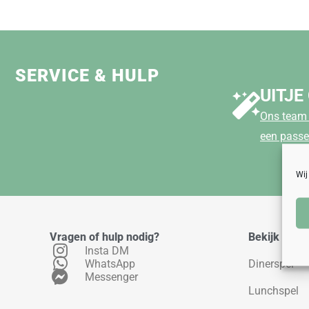
SERVICE & HULP
UITJE
Ons team 
een passe
Wij
Vragen of hulp nodig?
Bekijk ons 
Insta DM
WhatsApp
Dinerspel
Messenger
Lunchspel