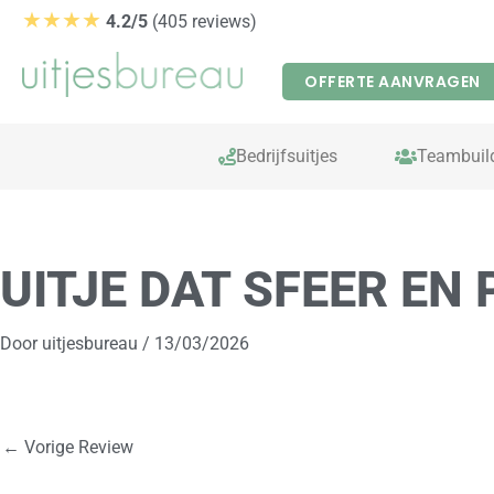
Ga
★★★★
4.2/5
(405 reviews)
naar
de
OFFERTE AANVRAGEN
inhoud
Bedrijfsuitjes
Teambuil
UITJE DAT SFEER EN
Door
uitjesbureau
/
13/03/2026
←
Vorige Review