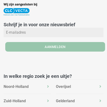
i
n
a
n
s
c
k
t
e
e
a
b
Schrijf je in voor onze nieuwsbrief
d
g
o
i
r
o
n
a
k
m
AANMELDEN
In welke regio zoek je een uitje?
Noord-Holland
Overijsel
Zuid-Holland
Gelderland