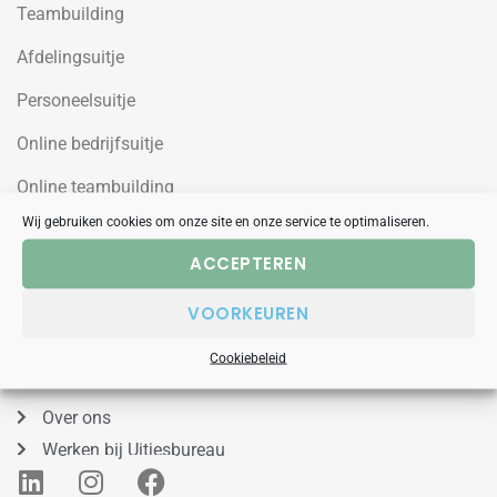
Teambuilding
Afdelingsuitje
Personeelsuitje
Online bedrijfsuitje
Online teambuilding
Wij gebruiken cookies om onze site en onze service te optimaliseren.
Uitjesbureau
ACCEPTEREN
Wilgenweg 10a
VOORKEUREN
1031HV Amsterdam Noord
Cookiebeleid
088 – 848 53 00
Over ons
Werken bij Uitjesbureau
L
I
F