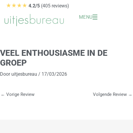
Ga
★★★★
4.2/5
(405 reviews)
naar
MENU
de
inhoud
VEEL ENTHOUSIASME IN DE
GROEP
Door
uitjesbureau
/
17/03/2026
←
Vorige Review
Volgende Review
→