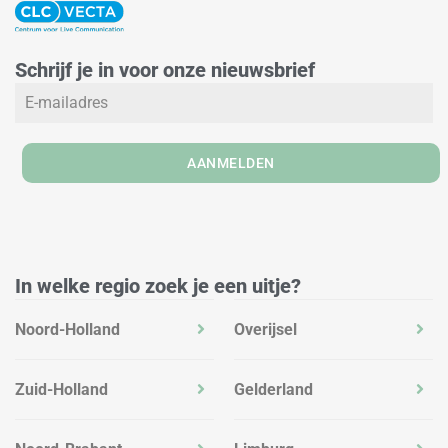
n
s
c
k
t
e
e
a
b
Schrijf je in voor onze nieuwsbrief
d
g
o
i
r
o
n
a
k
m
AANMELDEN
In welke regio zoek je een uitje?
Noord-Holland
Overijsel
Zuid-Holland
Gelderland