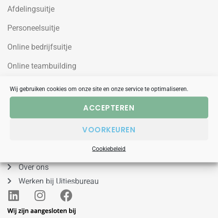
Afdelingsuitje
Personeelsuitje
Online bedrijfsuitje
Online teambuilding
Wij gebruiken cookies om onze site en onze service te optimaliseren.
Uitjesbureau
ACCEPTEREN
Wilgenweg 10a
VOORKEUREN
1031HV Amsterdam Noord
088 – 848 53 00
Cookiebeleid
Over ons
Werken bij Uitjesbureau
L
I
F
i
n
a