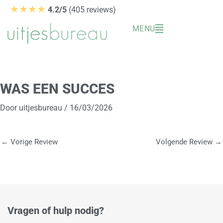
Ga
★★★★
4.2/5
(405 reviews)
naar
MENU
de
inhoud
WAS EEN SUCCES
Door
uitjesbureau
/
16/03/2026
←
Vorige Review
Volgende Review
→
Vragen of hulp nodig?