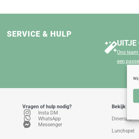
SERVICE & HULP
UITJE
Ons team 
een passe
Wij
Vragen of hulp nodig?
Bekijk ons 
Insta DM
WhatsApp
Dinerspel
Messenger
Lunchspel