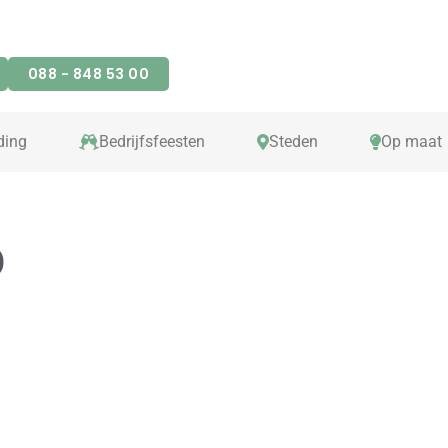
088 - 848 53 00
ding
Bedrijfsfeesten
Steden
Op maat
D