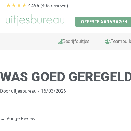
Ga
★★★★
4.2/5
(405 reviews)
naar
de
OFFERTE AANVRAGEN
inhoud
Bedrijfsuitjes
Teambuil
WAS GOED GEREGEL
Door
uitjesbureau
/
16/03/2026
←
Vorige Review