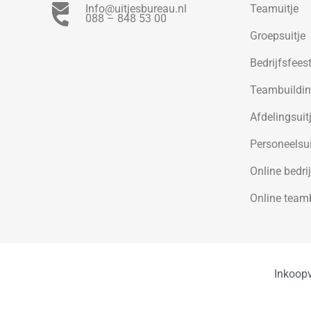
Info@uitjesbureau.nl
Teamuitje
088 – 848 53 00
Groepsuitje
Bedrijfsfees
Teambuildi
Afdelingsuit
Personeelsui
Online bedrij
Online team
Inkoop