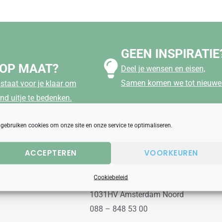
GEEN INSPIRATIE
 OP MAAT?
Deel je wensen en eisen,
Samen komen we tot nieuwe 
staat voor je klaar om
nd uitje te bedenken.
 gebruiken cookies om onze site en onze service te optimaliseren.
ACCEPTEREN
VOORKEUREN
aanbod
Uitjesbureau
Cookiebeleid
Wilgenweg 10a
1031HV Amsterdam Noord
088 – 848 53 00