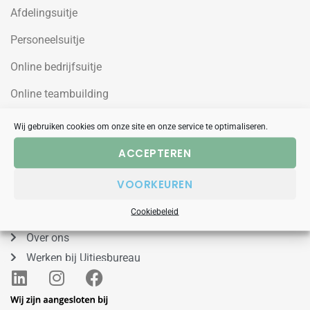
Afdelingsuitje
Personeelsuitje
Online bedrijfsuitje
Online teambuilding
Wij gebruiken cookies om onze site en onze service te optimaliseren.
Uitjesbureau
ACCEPTEREN
Wilgenweg 10a
VOORKEUREN
1031HV Amsterdam Noord
088 – 848 53 00
Cookiebeleid
Over ons
Werken bij Uitjesbureau
L
I
F
i
n
a