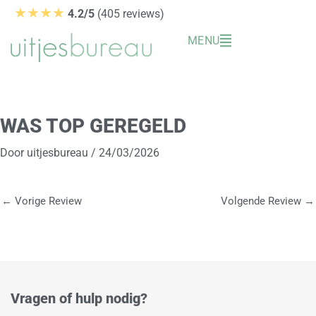
Ga
★★★★
4.2/5
(405 reviews)
naar
MENU
de
inhoud
WAS TOP GEREGELD
Door
uitjesbureau
/
24/03/2026
←
Vorige Review
Volgende Review
→
Vragen of hulp nodig?