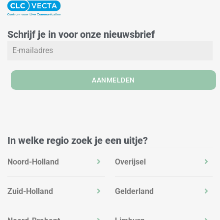
n
s
c
k
t
e
e
a
b
Schrijf je in voor onze nieuwsbrief
d
g
o
i
r
o
n
a
k
m
AANMELDEN
In welke regio zoek je een uitje?
Noord-Holland
Overijsel
Zuid-Holland
Gelderland