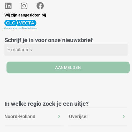
L
I
F
i
n
a
n
s
c
k
t
e
e
a
b
Schrijf je in voor onze nieuwsbrief
d
g
o
i
r
o
n
a
k
m
AANMELDEN
In welke regio zoek je een uitje?
Noord-Holland
Overijsel