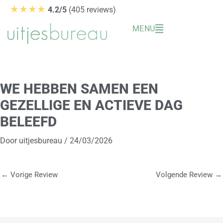
Ga
★★★★
4.2/5
(405 reviews)
naar
MENU
de
inhoud
WE HEBBEN SAMEN EEN
GEZELLIGE EN ACTIEVE DAG
BELEEFD
Door
uitjesbureau
/
24/03/2026
←
Vorige Review
Volgende Review
→