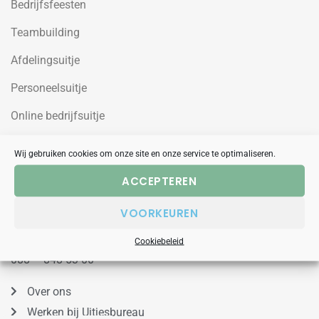
Bedrijfsfeesten
Teambuilding
Afdelingsuitje
Personeelsuitje
Online bedrijfsuitje
Online teambuilding
Wij gebruiken cookies om onze site en onze service te optimaliseren.
ACCEPTEREN
Uitjesbureau
VOORKEUREN
Wilgenweg 10a
1031HV Amsterdam Noord
Cookiebeleid
088 – 848 53 00
Over ons
Werken bij Uitjesbureau