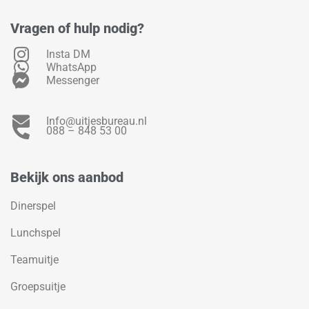
Vragen of hulp nodig?
Insta DM
WhatsApp
Messenger
Info@uitjesbureau.nl
088 – 848 53 00
Bekijk ons aanbod
Dinerspel
Lunchspel
Teamuitje
Groepsuitje