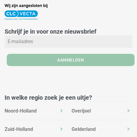
i
n
a
n
s
c
k
t
e
e
a
b
Schrijf je in voor onze nieuwsbrief
d
g
o
i
r
o
n
a
k
m
AANMELDEN
In welke regio zoek je een uitje?
Noord-Holland
Overijsel
Zuid-Holland
Gelderland