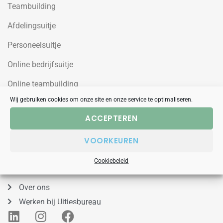
Teambuilding
Afdelingsuitje
Personeelsuitje
Online bedrijfsuitje
Online teambuilding
Wij gebruiken cookies om onze site en onze service te optimaliseren.
Uitjesbureau
ACCEPTEREN
Wilgenweg 10a
VOORKEUREN
1031HV Amsterdam Noord
Cookiebeleid
088 – 848 53 00
Over ons
Werken bij Uitjesbureau
L
I
F