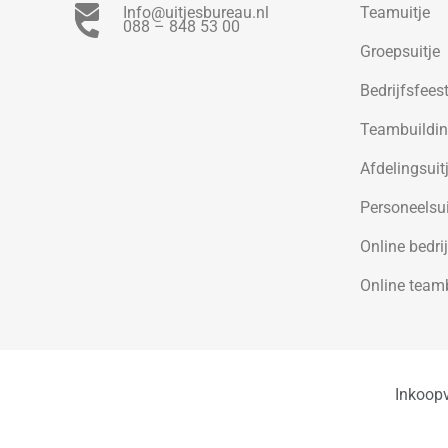
Info@uitjesbureau.nl
Teamuitje
088 – 848 53 00
Groepsuitje
Bedrijfsfees
Teambuildi
Afdelingsuit
Personeelsui
Online bedrij
Online team
Inkoop