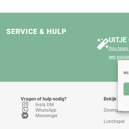
SERVICE & HULP
UITJE
Ons team 
een passe
Wij
Vragen of hulp nodig?
Bekijk ons 
Insta DM
WhatsApp
Dinerspel
Messenger
Lunchspel