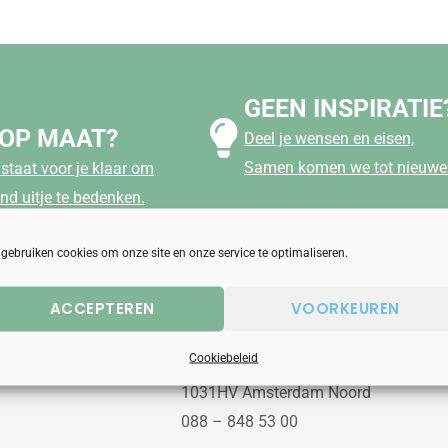
GEEN INSPIRATIE
 OP MAAT?
Deel je wensen en eisen,
Samen komen we tot nieuwe 
staat voor je klaar om
nd uitje te bedenken.
 gebruiken cookies om onze site en onze service te optimaliseren.
ACCEPTEREN
VOORKEUREN
aanbod
Uitjesbureau
Cookiebeleid
Wilgenweg 10a
1031HV Amsterdam Noord
088 – 848 53 00