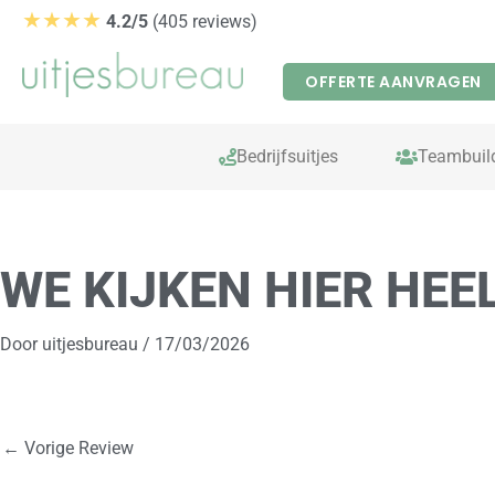
Ga
★★★★
4.2/5
(405 reviews)
naar
de
OFFERTE AANVRAGEN
inhoud
Bedrijfsuitjes
Teambuil
WE KIJKEN HIER HEE
Door
uitjesbureau
/
17/03/2026
←
Vorige Review