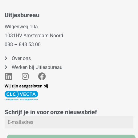
Uitjesbureau
Wilgenweg 10a
1031HV Amsterdam Noord
088 – 848 53 00
Over ons
Werken bij Uitjesbureau
L
I
F
i
n
a
n
s
c
k
t
e
e
a
b
Schrijf je in voor onze nieuwsbrief
d
g
o
i
r
o
n
a
k
m