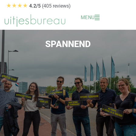
Ga
★★★★
4.2/5
(405 reviews)
naar
MENU
de
inhoud
SPANNEND