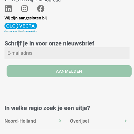
L
I
F
i
n
a
n
s
c
k
t
e
e
a
b
Schrijf je in voor onze nieuwsbrief
d
g
o
i
r
o
n
a
k
m
AANMELDEN
In welke regio zoek je een uitje?
Noord-Holland
Overijsel