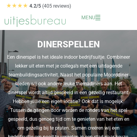
Ga
★★★★
4.2/5
(405 reviews)
naar
MENU
de
inhoud
DINERSPELLEN
Een dinerspel is het ideale indoor bedrijfsuitje. Combineer
lekker uit eten met je collega’s met een uitdagende
teambuildingsactiviteit. Naast het populaire Moorddiner
bieden wij ook andere leuke themadiners aan. Het
dinerspel wordt altijd gespeeld in een gezellig restaurant.
Hebben jullie een eigen locatie? Ook dat is mogelijk.
Tussen de gangen door worden de rondes van het spel
gespeeld, dus genoeg tijd om te genieten van het eten en
om gezellig bij te praten. Samen creëren wij een
bedrijfsuitje om nooit te vergeten in een stad naar keuze.