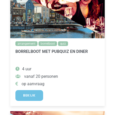
arrangement
borrelboot
quiz
BORRELBOOT MET PUBQUIZ EN DINER
4 uur
vanaf 20 personen
op aanvraag
BEKIJK