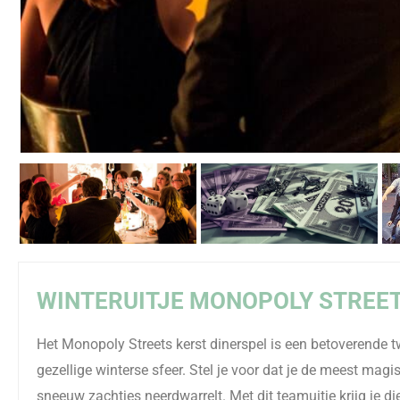
WINTERUITJE MONOPOLY STREET
Het Monopoly Streets kerst dinerspel is een betoverende t
gezellige winterse sfeer. Stel je voor dat je de meest magi
sneeuw zachtjes neerdwarrelt. Met dit teamuitje krijg je d