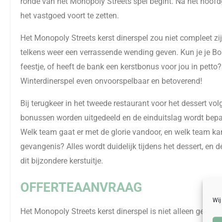
ronde van het Monopoly Streets spel begint. Na het hoofdg
het vastgoed voort te zetten.
Het Monopoly Streets kerst dinerspel zou niet compleet zi
telkens weer een verrassende wending geven. Kun je je B
feestje, of heeft de bank een kerstbonus voor jou in petto
Winterdinerspel even onvoorspelbaar en betoverend!
Bij terugkeer in het tweede restaurant voor het dessert v
bonussen worden uitgedeeld en de einduitslag wordt bep
Welk team gaat er met de glorie vandoor, en welk team ka
gevangenis? Alles wordt duidelijk tijdens het dessert, en
dit bijzondere kerstuitje.
OFFERTEAANVRAAG
Wij
Het Monopoly Streets kerst dinerspel is niet alleen geschi