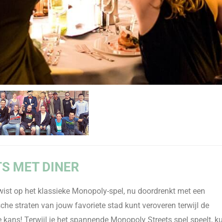
S MET DINER
wist op het klassieke Monopoly-spel, nu doordrenkt met een
sche straten van jouw favoriete stad kunt veroveren terwijl de
ie kans! Terwijl je het spannende Monopoly Streets spel speelt, k