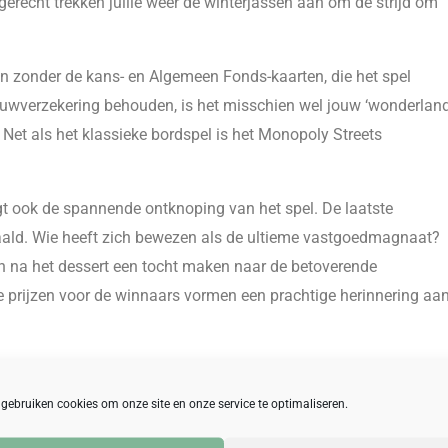
erecht trekken jullie weer de winterjassen aan om de strijd om
jn zonder de kans- en Algemeen Fonds-kaarten, die het spel
ouwverzekering behouden, is het misschien wel jouw ‘wonderland
? Net als het klassieke bordspel is het Monopoly Streets
olgt ook de spannende ontknoping van het spel. De laatste
aald. Wie heeft zich bewezen als de ultieme vastgoedmagnaat?
n na het dessert een tocht maken naar de betoverende
 de prijzen voor de winnaars vormen een prachtige herinnering aa
 gebruiken cookies om onze site en onze service te optimaliseren.
kt als teamuitje met diner, maar kan ook zonder diner worden