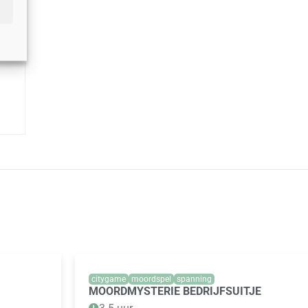
citygame
moordspel
spanning
MOORDMYSTERIE BEDRIJFSUITJE