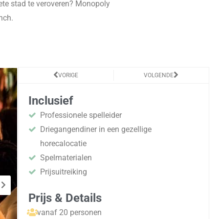
iete stad te veroveren? Monopoly
nch.
Vorige
Volgende
VORIGE
VOLGENDE
Inclusief
Professionele spelleider
Driegangendiner in een gezellige
horecalocatie
Spelmaterialen
Prijsuitreiking
Prijs & Details
vanaf 20 personen