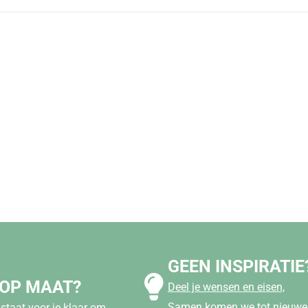
GEEN INSPIRATIE
 OP MAAT?
Deel je wensen en eisen,
Samen komen we tot nieuwe 
staat voor je klaar om