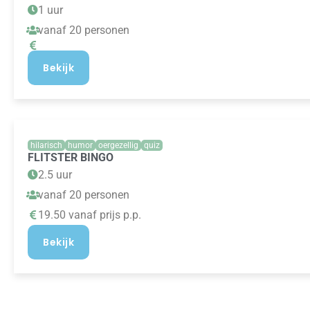
1 uur
vanaf 20 personen
Bekijk
hilarisch
humor
oergezellig
quiz
FLITSTER BINGO
2.5 uur
vanaf 20 personen
19.50 vanaf prijs p.p.
Bekijk