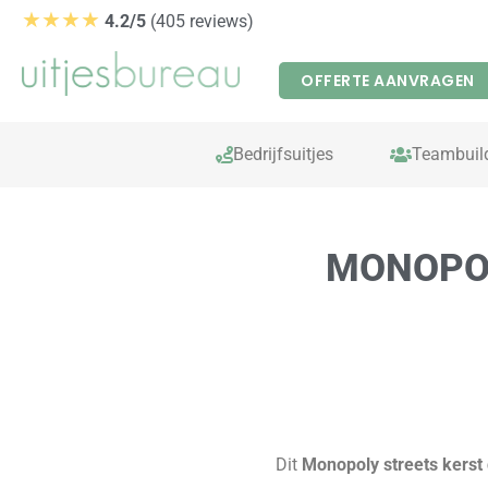
Ga
★★★★
4.2/5
(405 reviews)
naar
de
OFFERTE AANVRAGEN
inhoud
Bedrijfsuitjes
Teambuil
MONOPOL
Dit
Monopoly streets kerst 