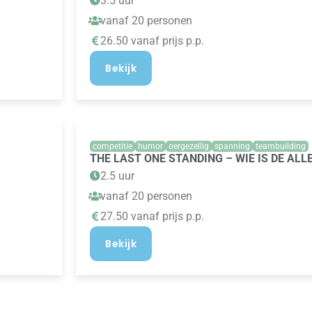
3.5 uur
vanaf 20 personen
26.50 vanaf prijs p.p.
Bekijk
competitie
humor
oergezellig
spanning
teambuilding
THE LAST ONE STANDING – WIE IS DE ALL
2.5 uur
vanaf 20 personen
27.50 vanaf prijs p.p.
Bekijk