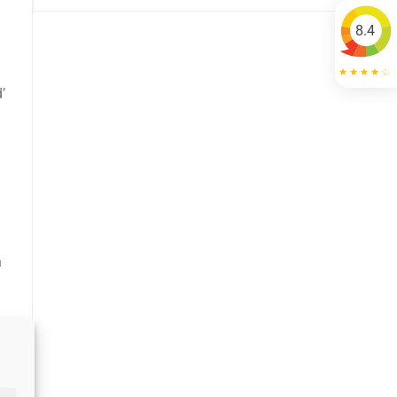
8.4
’
n