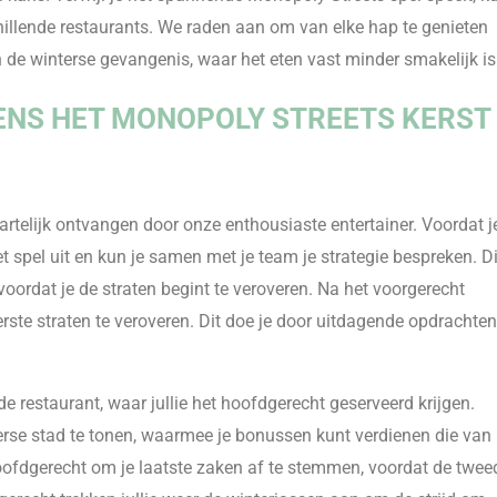
chillende restaurants. We raden aan om van elke hap te genieten
in de winterse gevangenis, waar het eten vast minder smakelijk i
DENS HET MONOPOLY STREETS KERST
artelijk ontvangen door onze enthousiaste entertainer. Voordat j
et spel uit en kun je samen met je team je strategie bespreken. Di
oordat je de straten begint te veroveren. Na het voorgerecht
rste straten te veroveren. Dit doe je door uitdagende opdrachten
e restaurant, waar jullie het hoofdgerecht geserveerd krijgen.
nterse stad te tonen, waarmee je bonussen kunt verdienen die van
hoofdgerecht om je laatste zaken af te stemmen, voordat de twee