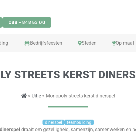
088 - 848 53 00
ding
Bedrijfsfeesten
Steden
Op maat
Y STREETS KERST DINERS
»
Uitje
» Monopoly-streets-kerst-dinerspel
dinerspel
teambuilding
dinerspel
draait om gezelligheid, samenzijn, samenwerken en he