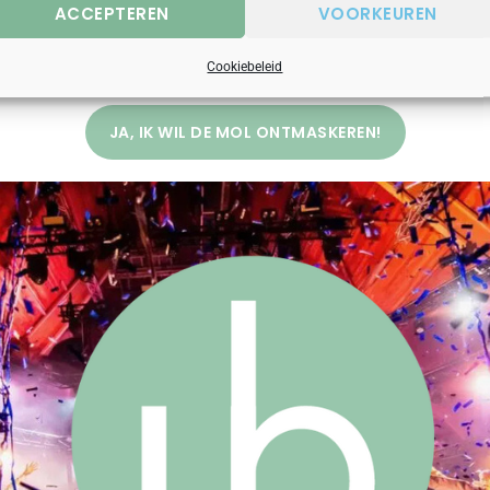
nwijzingen… terwijl De Mol jullie plannen probeert te dwarsbom
ACCEPTEREN
VOORKEUREN
 dit populaire teamuitje nog boeken voor jouw team? Wees er sn
Cookiebeleid
JA, IK WIL DE MOL ONTMASKEREN!