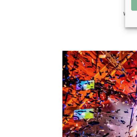
aa
Wil je