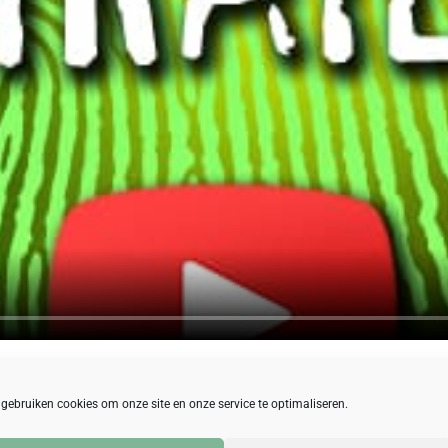
n de maand bij Uitjesbureau. Bedrijven uit heel Nederland kiezen
 gebruiken cookies om onze site en onze service te optimaliseren.
l actie, slimme sabotage en een flinke dosis gezonde achterdoch