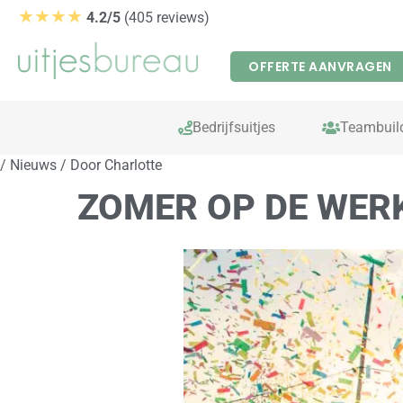
Ga
★★★★
4.2/5
(405 reviews)
naar
de
OFFERTE AANVRAGEN
inhoud
Bedrijfsuitjes
Teambuil
/
Nieuws
/ Door
Charlotte
ZOMER OP DE WERK