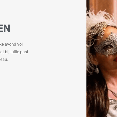
EN
jke avond vol
t bij jullie past
veau.