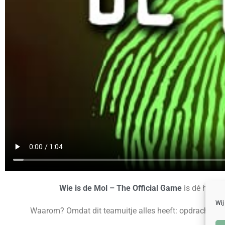
Wie is de Mol – The Official Game
is dé hit va
Wij
Waarom? Omdat dit teamuitje alles heeft: opdrachten vo