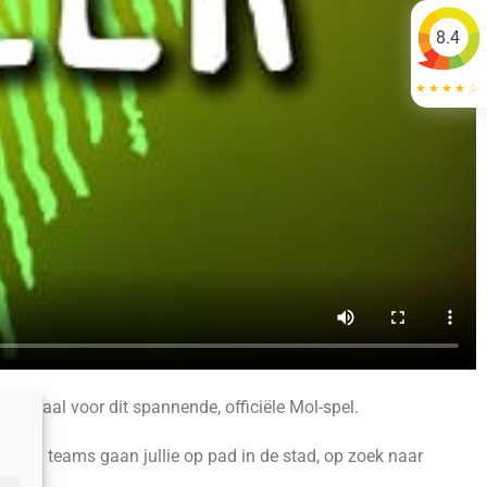
8.4
 massaal voor dit spannende, officiële Mol-spel.
t. In teams gaan jullie op pad in de stad, op zoek naar