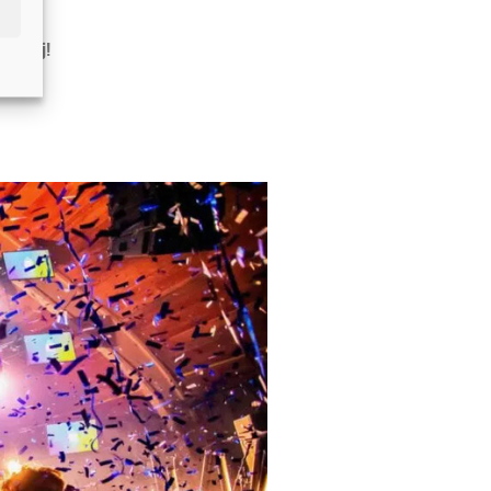
en.
el bij!