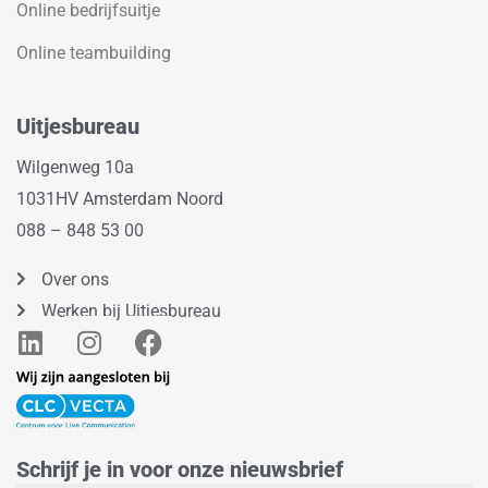
Online bedrijfsuitje
Online teambuilding
Uitjesbureau
Wilgenweg 10a
1031HV Amsterdam Noord
088 – 848 53 00
Over ons
Werken bij Uitjesbureau
L
I
F
i
n
a
n
s
c
k
t
e
e
a
b
Schrijf je in voor onze nieuwsbrief
d
g
o