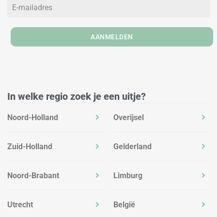
i
r
o
n
a
k
m
AANMELDEN
In welke regio zoek je een uitje?
Noord-Holland
Overijsel
Zuid-Holland
Gelderland
Noord-Brabant
Limburg
Utrecht
België