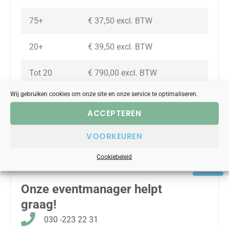
75+
€ 37,50 excl. BTW
20+
€ 39,50 excl. BTW
Tot 20
€ 790,00 excl. BTW
Wij gebruiken cookies om onze site en onze service te optimaliseren.
Exclusief: eventuele locatiehuur (privéruimte) en
ACCEPTEREN
eventuele reis- en parkeerkosten spelbegeleiding.
VOORKEUREN
OFFERTE AANVRAGEN
Cookiebeleid
Onze eventmanager helpt
graag!
030 -223 22 31