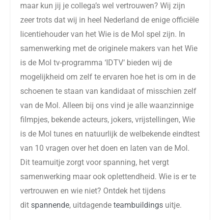
maar kun jij je collega’s wel vertrouwen? Wij zijn
zeer trots dat wij in heel Nederland de enige officiële
licentiehouder van het Wie is de Mol spel zijn.
In
samenwerking
met
de originele
makers van het Wie
is de Mol tv-programma
‘
IDTV
‘
bied
en wij
de
mogelijkheid om zelf te ervaren hoe het is om in d
e
schoenen te staan van kandidaat of misschien zelf
van de Mol. Alleen bij ons vind je alle waanzinnige
filmpjes, bekende acteurs, jokers, vrijstellingen, Wie
is de Mol tunes en natuurlijk de welbekende eindtest
van 10 vragen over het doen en laten van de Mol.
Dit
teamuitje
zorgt voor spanning,
het vergt
samenwerking maar ook oplettendheid.
Wie is er te
vertrouwen en wie niet?
Ontdek het
tijdens
dit
spannende
, uitdagende
teambuildings
uitje.