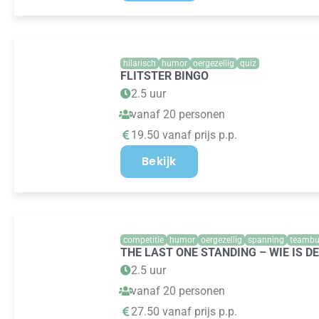
hilarisch
humor
oergezellig
quiz
FLITSTER BINGO
2.5 uur
vanaf 20 personen
19.50 vanaf prijs p.p.
Bekijk
competitie
humor
oergezellig
spanning
teambu
THE LAST ONE STANDING – WIE IS D
2.5 uur
vanaf 20 personen
27.50 vanaf prijs p.p.