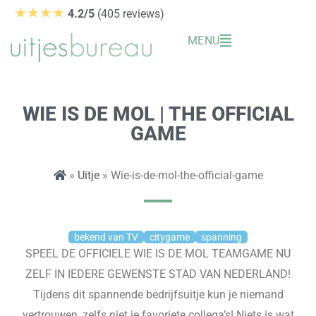
Ga
★★★★
4.2/5
(405 reviews)
naar
MENU
de
inhoud
WIE IS DE MOL | THE OFFICIAL
GAME
»
Uitje
» Wie-is-de-mol-the-official-game
bekend van TV
citygame
spanning
SPEEL DE OFFICIELE WIE IS DE MOL TEAMGAME NU
ZELF IN IEDERE GEWENSTE STAD VAN NEDERLAND!
Tijdens dit spannende bedrijfsuitje kun je niemand
vertrouwen, zelfs niet je favoriete collega’s! Niets is wat