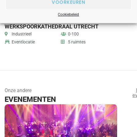
VOORKEUREN
Cookiebeleid
WERKSPOORKATHEDRAAL UTRECHT
TOBAC
Industrieel
0-100
Theate
Eventlocatie
5 ruimtes
Eventl
Onze andere
e
EVENEMENTEN