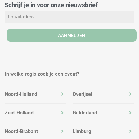
d
g
o
Schrijf je in voor onze nieuwsbrief
i
r
o
n
a
k
m
AANMELDEN
In welke regio zoek je een event?
Noord-Holland
Overijsel
Zuid-Holland
Gelderland
Noord-Brabant
Limburg