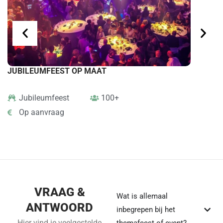
JUBILEUMFEEST OP MAAT
BEDRIJF
Jubileumfeest
100+
Festiv
Op aanvraag
Op aa
VRAAG &
Wat is allemaal
ANTWOORD
inbegrepen bij het
Hier vind je veelgestelde