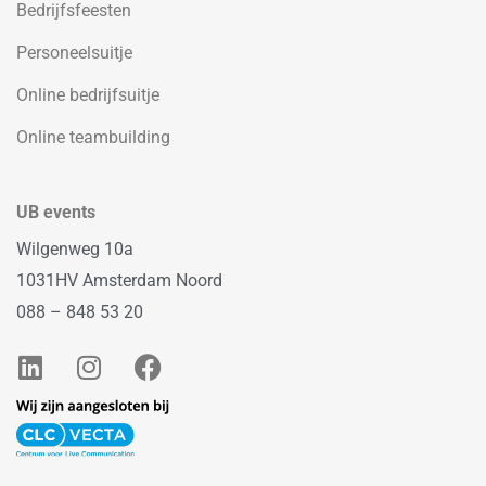
Bedrijfsfeesten
Personeelsuitje
Online bedrijfsuitje
Online teambuilding
UB events
Wilgenweg 10a
1031HV Amsterdam Noord
088 – 848 53 20
L
I
F
i
n
a
n
s
c
k
t
e
e
a
b