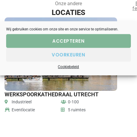
Onze andere
fe
LOCATIES
Wij gebruiken cookies om onze site en onze service te optimaliseren.
ACCEPTEREN
VOORKEUREN
Cookiebeleid
WERKSPOORKATHEDRAAL UTRECHT
TOBAC
Industrieel
0-100
Theate
Eventlocatie
5 ruimtes
Eventl