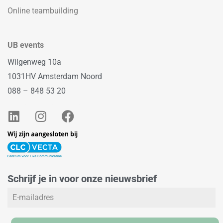
Online teambuilding
UB events
Wilgenweg 10a
1031HV Amsterdam Noord
088 – 848 53 20
L
I
F
i
n
a
n
s
c
k
t
e
e
a
b
d
g
o
Schrijf je in voor onze nieuwsbrief
i
r
o
n
a
k
m