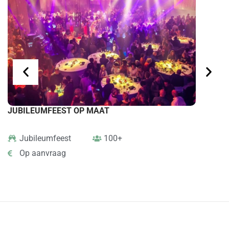
JUBILEUMFEEST OP MAAT
BEDRIJF
Jubileumfeest
100+
Festiv
Op aanvraag
Op aa