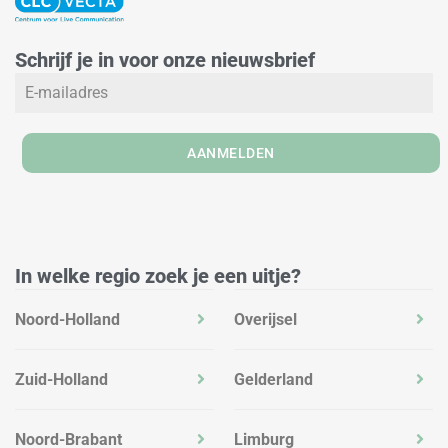
k
t
e
e
a
b
Schrijf je in voor onze nieuwsbrief
d
g
o
i
r
o
n
a
k
m
AANMELDEN
In welke regio zoek je een uitje?
Noord-Holland
Overijsel
Zuid-Holland
Gelderland
Noord-Brabant
Limburg