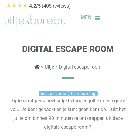
Ga
★★★★
4.2/5
(405 reviews)
naar
MENU
de
inhoud
DIGITAL ESCAPE ROOM
»
Uitje
» Digital-escape-room
escape game
teambuilding
Tijdens dit personeelsuitje belanden jullie in één grote
val… Je bent gehackt en je kunt geen kant op. Lukt het
jullie om binnen 90 minuten te ontsnappen uit deze
digitale escape room?