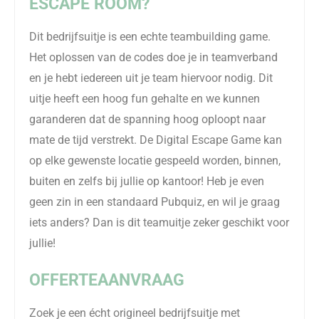
ESCAPE ROOM?
Dit bedrijfsuitje is een echte teambuilding game.
Het oplossen van de codes doe je in teamverband
en je hebt iedereen uit je team
hiervoor
nodig. Dit
uitje heeft een hoog
fun
gehalte en we ku
nnen
garanderen dat de spanning hoog oploopt naar
mate de tijd verstrekt. De Digital Escape Game kan
op elke gewenste locatie gespeeld worden, binnen,
buiten en zelfs bij jullie op kantoor
!
Heb je even
geen zin in een standaard
Pubquiz
, en w
il je graag
iets anders
? Dan is dit teamuitje zeker geschikt voor
jullie!
OFFERTEAANVRAAG
Zoek je een écht origineel bedrijfsuitje met