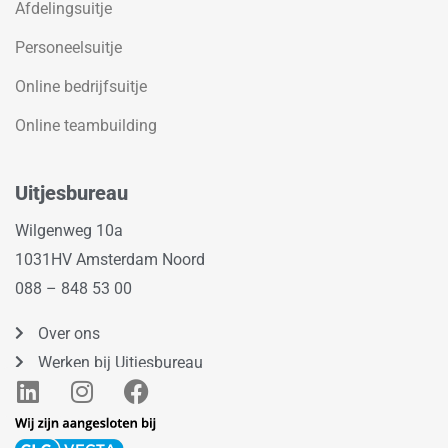
Afdelingsuitje
Personeelsuitje
Online bedrijfsuitje
Online teambuilding
Uitjesbureau
Wilgenweg 10a
1031HV Amsterdam Noord
088 – 848 53 00
Over ons
Werken bij Uitjesbureau
L
I
F
i
n
a
n
s
c