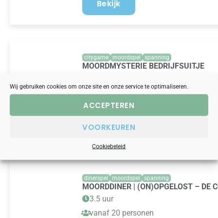
Bekijk
citygame
moordspel
spanning
MOORDMYSTERIE BEDRIJFSUITJE
3.5 uur
Wij gebruiken cookies om onze site en onze service te optimaliseren.
vanaf 20 personen
ACCEPTEREN
26.50 vanaf prijs p.p.
Bekijk
VOORKEUREN
Cookiebeleid
dinerspel
moordspel
spanning
MOORDDINER | (ON)OPGELOST – DE 
3.5 uur
vanaf 20 personen