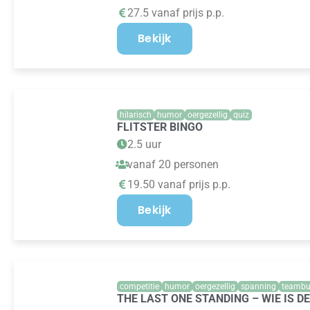
27.5 vanaf prijs p.p.
Bekijk
hilarisch
humor
oergezellig
quiz
FLITSTER BINGO
2.5 uur
vanaf 20 personen
19.50 vanaf prijs p.p.
Bekijk
competitie
humor
oergezellig
spanning
teambu
THE LAST ONE STANDING – WIE IS D