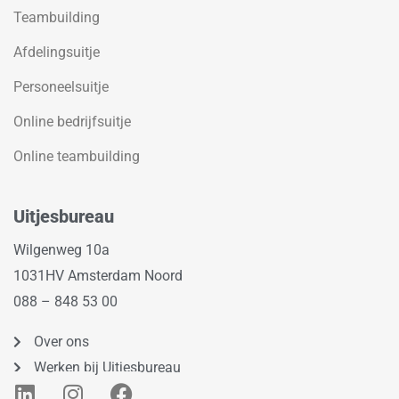
Teambuilding
Afdelingsuitje
Personeelsuitje
Online bedrijfsuitje
Online teambuilding
Uitjesbureau
Wilgenweg 10a
1031HV Amsterdam Noord
088 – 848 53 00
Over ons
Werken bij Uitjesbureau
L
I
F