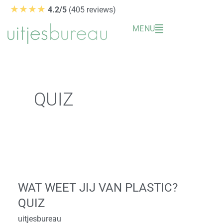
Ga
★★★★
4.2/5
(405 reviews)
naar
MENU
de
inhoud
QUIZ
Wat
weet
WAT WEET JIJ VAN PLASTIC?
jij
QUIZ
van
Plastic?
uitjesbureau