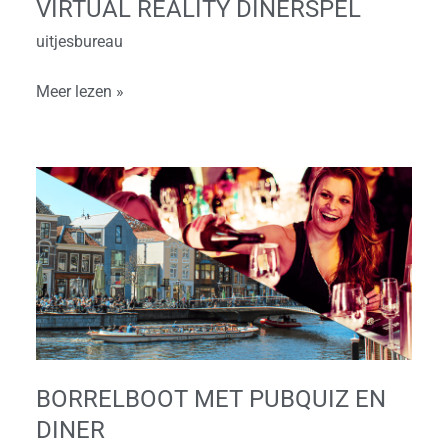
VIRTUAL REALITY DINERSPEL
uitjesbureau
Meer lezen »
Borrelboot
met
Pubquiz
en
diner
BORRELBOOT MET PUBQUIZ EN
DINER