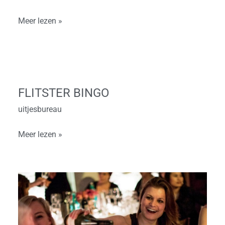
Quiz
Meer lezen »
FLITSTER
BINGO
FLITSTER BINGO
uitjesbureau
Meer lezen »
Pubquiz
Dinerspel