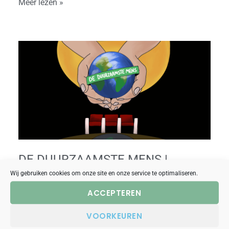
Meer lezen »
De
Duurzaamste
Mens
|
Educatieve
duurzaamheid
game
DE DUURZAAMSTE MENS |
EDUCATIEVE DUURZAAMHEID
Wij gebruiken cookies om onze site en onze service te optimaliseren.
GAME
ACCEPTEREN
uitjesbureau
VOORKEUREN