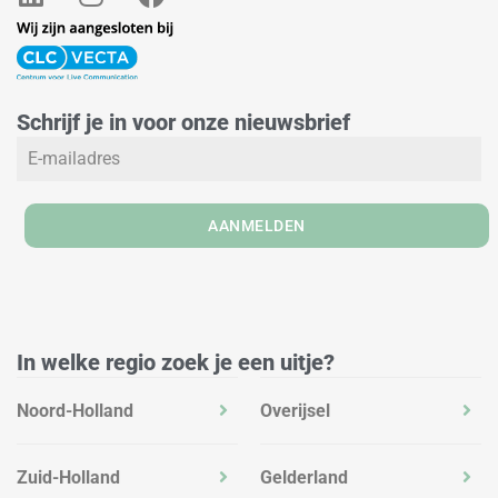
i
n
a
n
s
c
k
t
e
e
a
b
Schrijf je in voor onze nieuwsbrief
d
g
o
i
r
o
n
a
k
m
AANMELDEN
In welke regio zoek je een uitje?
Noord-Holland
Overijsel
Zuid-Holland
Gelderland