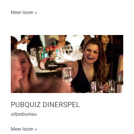
Cold
Meer lezen »
Case
Pubquiz
Dinerspel
PUBQUIZ DINERSPEL
uitjesbureau
Meer lezen »