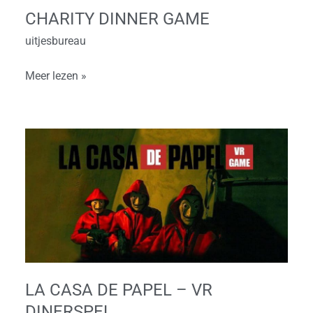
CHARITY DINNER GAME
uitjesbureau
Meer lezen »
La
Casa
de
Papel
–
VR
Dinerspel
LA CASA DE PAPEL – VR
DINERSPEL