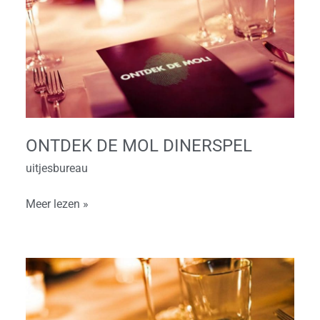
de
Mol
Dinerspel
ONTDEK DE MOL DINERSPEL
uitjesbureau
Meer lezen »
Escape
Dinner
Room