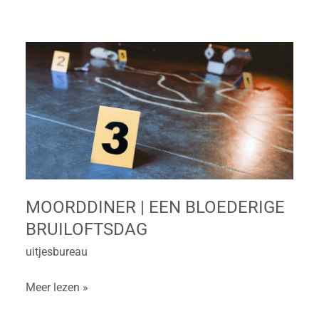
Moorddiner
|
Een
bloederige
bruiloftsdag
MOORDDINER | EEN BLOEDERIGE
BRUILOFTSDAG
uitjesbureau
Meer lezen »