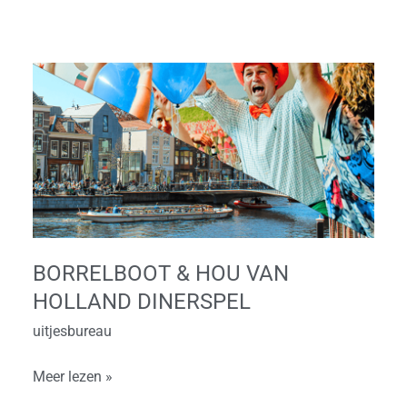
Borrelboot
&
Hou
van
Holland
Dinerspel
BORRELBOOT & HOU VAN
HOLLAND DINERSPEL
uitjesbureau
Meer lezen »