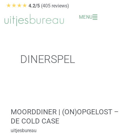
Ga
★★★★
4.2/5
(405 reviews)
naar
MENU
de
inhoud
DINERSPEL
Moorddiner
|
MOORDDINER | (ON)OPGELOST –
(On)opgelost
DE COLD CASE
–
De
uitjesbureau