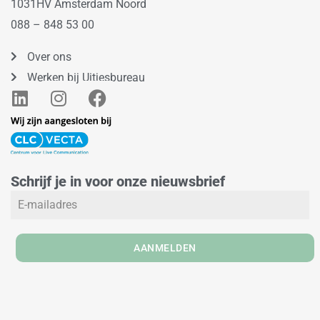
1031HV Amsterdam Noord
088 – 848 53 00
Over ons
Werken bij Uitjesbureau
L
I
F
i
n
a
n
s
c
k
t
e
e
a
b
Schrijf je in voor onze nieuwsbrief
d
g
o
i
r
o
n
a
k
m
AANMELDEN