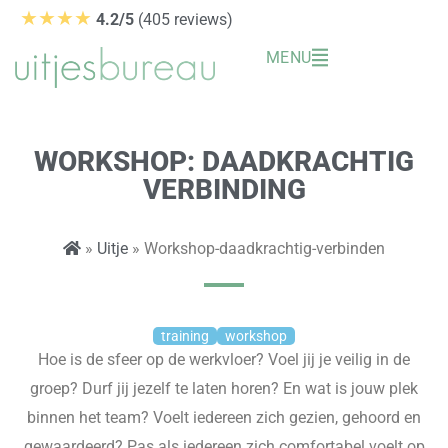
Ga
★★★★
4.2/5
(405 reviews)
naar
MENU
de
inhoud
WORKSHOP: DAADKRACHTIG
VERBINDING
»
Uitje
» Workshop-daadkrachtig-verbinden
training
workshop
Hoe is de sfeer op de werkvloer? Voel jij je veilig in de
groep? Durf jij jezelf te laten horen? En wat is jouw plek
binnen het team? Voelt iedereen zich gezien, gehoord en
gewaardeerd? Pas als iedereen zich comfortabel voelt op