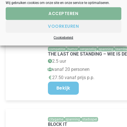
Wij gebruiken cookies om onze site en onze service te optimaliseren.
19.50 vanaf prijs p.p.
ACCEPTEREN
Bekijk
VOORKEUREN
Cookiebeleid
competitie
humor
oergezellig
spanning
teambu
THE LAST ONE STANDING – WIE IS D
2.5 uur
vanaf 20 personen
27.50 vanaf prijs p.p.
Bekijk
citygame
spanning
stadsspel
BLOCK IT