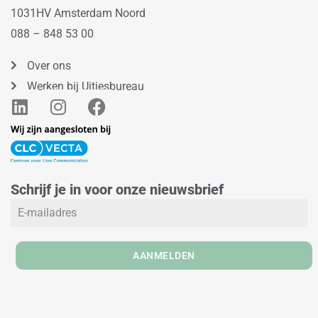
1031HV Amsterdam Noord
088 – 848 53 00
Over ons
Werken bij Uitjesbureau
L
I
F
i
n
a
n
s
c
k
t
e
e
a
b
Schrijf je in voor onze nieuwsbrief
d
g
o
i
r
o
n
a
k
m
AANMELDEN