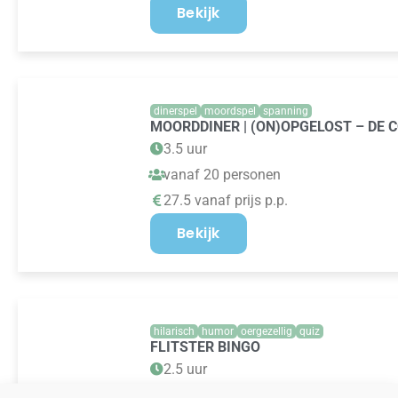
Bekijk
dinerspel
moordspel
spanning
MOORDDINER | (ON)OPGELOST – DE 
3.5 uur
vanaf 20 personen
27.5 vanaf prijs p.p.
Bekijk
hilarisch
humor
oergezellig
quiz
FLITSTER BINGO
2.5 uur
vanaf 20 personen