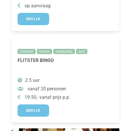
op aanvraag
BEKIJK
hilarisch
humor
oergezellig
quiz
FLITSTER BINGO
2.5 uur
vanaf 20 personen
19.50,- vanaf prijs p.p.
BEKIJK