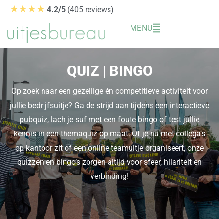
Ga
★★★★
4.2/5
(405 reviews)
naar
MENU
de
inhoud
QUIZ | BINGO
Op zoek naar een gezellige én competitieve activiteit voor
jullie bedrijfsuitje? Ga de strijd aan tijdens een interactieve
pubquiz, lach je suf met een foute bingo of test jullie
kennis in een themaquiz op maat. Of je nu met collega’s
op kantoor zit of een online teamuitje organiseert, onze
quizzen en bingo’s zorgen altijd voor sfeer, hilariteit en
verbinding!