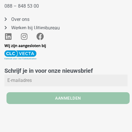
088 – 848 53 00
Over ons
Werken bij Uitjesbureau
L
I
F
i
n
a
n
s
c
k
t
e
e
a
b
Schrijf je in voor onze nieuwsbrief
d
g
o
i
r
o
n
a
k
m
AANMELDEN