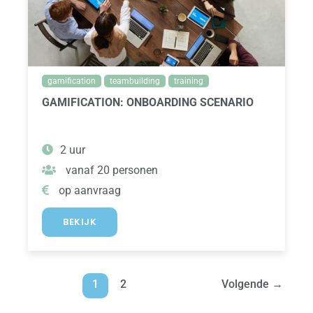
gamification
teambuilding
training
GAMIFICATION: ONBOARDING SCENARIO
2 uur
vanaf 20 personen
op aanvraag
BEKIJK
1
2
Volgende
→