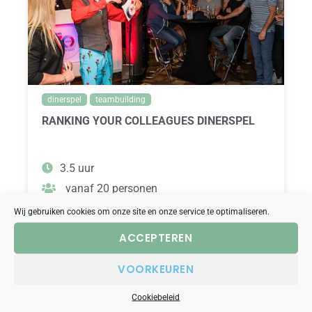
dinerspel
teambuilding
RANKING YOUR COLLEAGUES DINERSPEL
3.5 uur
vanaf 20 personen
29.50,- vanaf prijs p.p.
Wij gebruiken cookies om onze site en onze service te optimaliseren.
ACCEPTEREN
BEKIJK
VOORKEUREN
Cookiebeleid