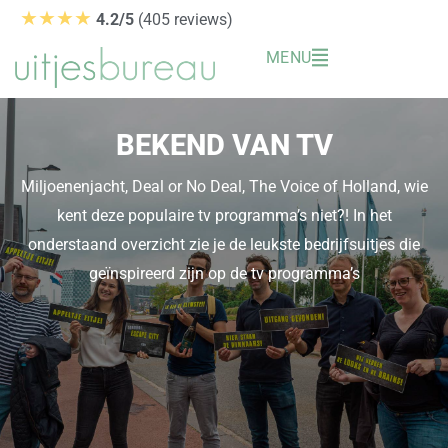
Ga
★★★★
4.2/5
(405 reviews)
naar
MENU
de
inhoud
BEKEND VAN TV
Miljoenenjacht, Deal or No Deal, The Voice of Holland, wie
kent deze populaire tv programma’s niet?! In het
onderstaand overzicht zie je de leukste bedrijfsuitjes die
geïnspireerd zijn op de tv programma’s