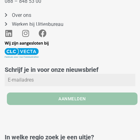
088 – 848 53 00
Over ons
Werken bij Uitjesbureau
L
I
F
i
n
a
n
s
c
k
t
e
e
a
b
Schrijf je in voor onze nieuwsbrief
d
g
o
i
r
o
n
a
k
m
AANMELDEN
In welke regio zoek je een uitje?