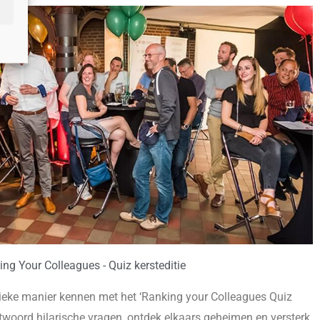
ng Your Colleagues - Quiz kersteditie
unieke manier kennen met het ‘Ranking your Colleagues Quiz
antwoord hilarische vragen, ontdek elkaars geheimen en versterk