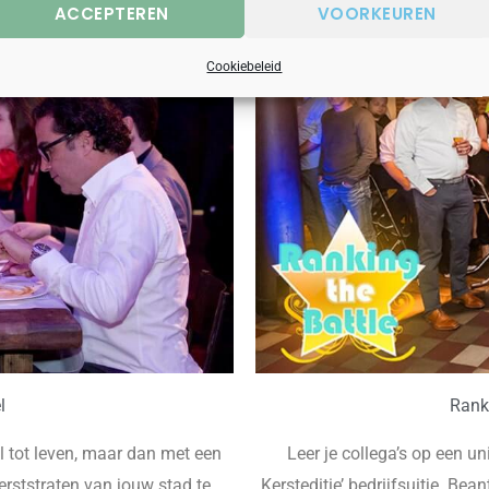
ACCEPTEREN
VOORKEUREN
Cookiebeleid
l
Ranki
l tot leven, maar dan met een
Leer je collega’s op een 
kerststraten van jouw stad te
Kersteditie’ bedrijfsuitje. Be