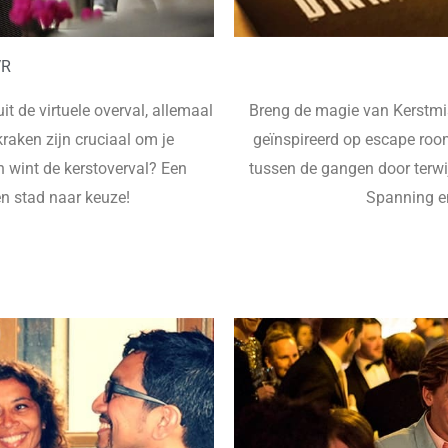
VR
 de virtuele overval, allemaal
Breng de magie van Kerstmis
aken zijn cruciaal om je
geïnspireerd op escape roo
n wint de kerstoverval? Een
tussen de gangen door terwij
n stad naar keuze!
Spanning en