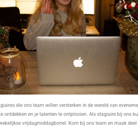
giaires die ons team willen versterken in de wereld van evenemente
ntdekken en je talenten te ontplooien. Als stagiaire bij ons kun
wekelijkse vrijdagmiddagborrel. Kom bij ons team en maak deel u