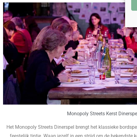
Monopoly Streets Kerst Dinerspe
Het Monopoly Streets Dinerspel brengt het klassieke bordspe
feestelijk tintje. Waan jezelf in een strijd om de bekendste 