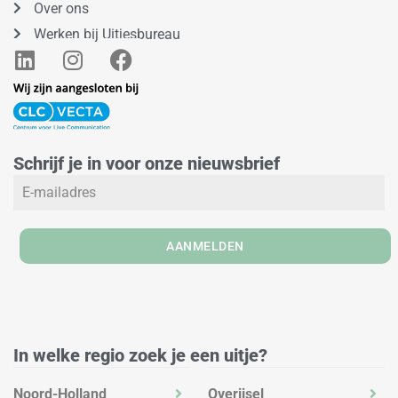
Over ons
Werken bij Uitjesbureau
L
I
F
i
n
a
n
s
c
k
t
e
e
a
b
Schrijf je in voor onze nieuwsbrief
d
g
o
i
r
o
n
a
k
m
AANMELDEN
In welke regio zoek je een uitje?
Noord-Holland
Overijsel