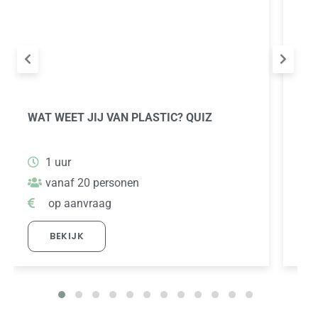
WAT WEET JIJ VAN PLASTIC? QUIZ
MOO
1 uur
vanaf 20 personen
op aanvraag
BEKIJK