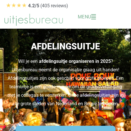
Ga
★★★★
4.2/5
(405 reviews)
naar
MENU
de
inhoud
AFDELINGSUITJE
Wil je een
afdelingsuitje organiseren in 2025
?
Uitjesbureau neemt de organisatie graag uit handen!
Afdelingsuitjes zijn ook geschikt voor grote groepen. Een
teamuitje is een goede manier om de groepsverbinding
met je collega’s te versterken. Onze afdelingsuitjes zijn in
alle grote steden van Nederland en België te boeken.